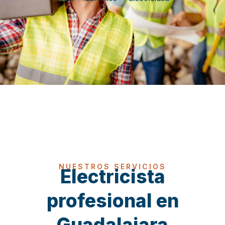
NUESTROS SERVICIOS
Electricista
profesional en
Guadalajara