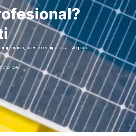
rofesional?
ti
compromiso, nuestro equipo está listo para
 posible.