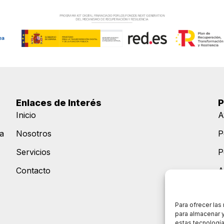
Enlaces de Interés
P
Inicio
A
ra
Nosotros
P
Servicios
P
Contacto
A
M
Para ofrecer las
para almacenar y
estas tecnologí