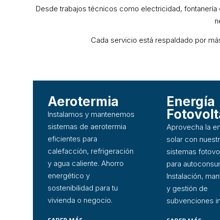
Desde trabajos técnicos como electricidad, fontanería 
n
Cada servicio está respaldado por más 
Aerotermia
Energía
Fotovolt
Instalamos y mantenemos
sistemas de aerotermia
Aprovecha la en
eficientes para
solar con nuest
calefacción, refrigeración
sistemas fotovo
y agua caliente. Ahorro
para autoconsu
energético y
Instalación, ma
sostenibilidad para tu
y gestión de
vivienda o negocio.
subvenciones in