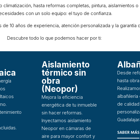
o climatización, hasta reformas completas, pintura, aislamientos 
ecesidades con un solo equipo: el tuyo de confianza.
de 10 años de experiencia, atención personalizada y la garantía d
Descubre todo lo que podemos hacer por ti:
Aislamiento
Albañ
aica
térmico sin
Desde ref
obra
hasta obra
ergía
(Neopor)
Realizamos
ros
albañilerí
ltaicos
Mejora la eficiencia
de calidad
mo.
energética de tu inmueble
personaliz
ntenimiento
sin hacer reformas.
Guadalajar
Inyectamos aislamiento
cluidas.
Neopor en cámaras de
SABER MÁS
aire para mayor confort y