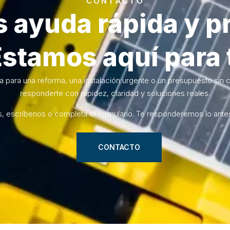
CONTACTO
 ayuda rápida y p
stamos aquí para 
a para una reforma, una instalación urgente o un presupuesto sin 
responderte con rapidez, claridad y soluciones reales.
, escríbenos o completa el formulario. Te responderemos lo antes
CONTACTO