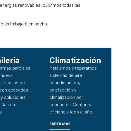
o energías renovables, cubrimos todas las
e un trabajo bien hecho.
ilería
Climatización
ormas parciales
Instalamos y reparamos
 nueva.
sistemas de aire
 trabajos de
acondicionado,
a con acabados
calefacción y
 y soluciones
climatización por
adas en
conductos. Confort y
a.
eficiencia todo el año.
SABER MÁS