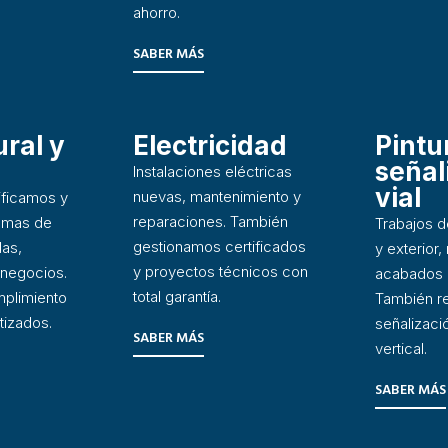
ahorro.
SABER MÁS
ral y
Electricidad
Pintu
señal
Instalaciones eléctricas
vial
nuevas, mantenimiento y
tificamos y
reparaciones. También
emas de
Trabajos de
gestionamos certificados
das,
y exterior,
y proyectos técnicos con
negocios.
acabados 
total garantía.
mplimiento
También r
tizados.
señalizació
SABER MÁS
vertical.
SABER MÁS