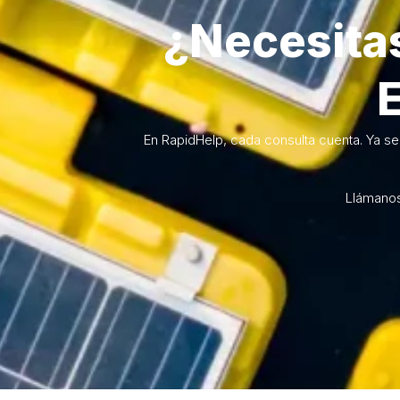
¿Necesitas
E
En RapidHelp, cada consulta cuenta. Ya se
Llámanos